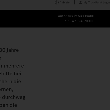
Anbieter
My TruckPoint Login
Autohaus Peters GmbH
Tel.:
+49 5948 90010
30 Jahre
e
er mehrere
lotte bei
chern die
ernen,
ie durchweg
ben die