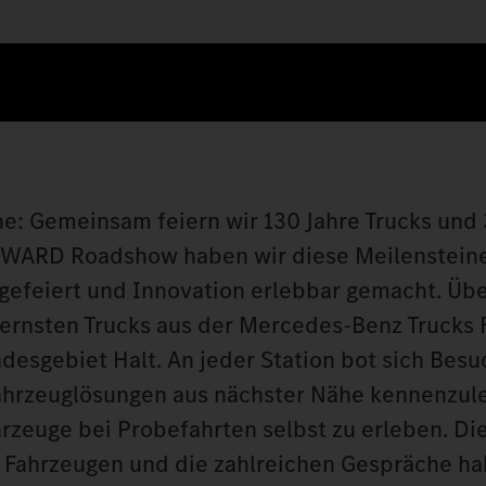
e: Gemeinsam feiern wir 130 Jahre Trucks und 
RWARD Roadshow haben wir diese Meilenstein
gefeiert und Innovation erlebbar gemacht. Üb
nsten Trucks aus der Mercedes-Benz Trucks F
esgebiet Halt. An jeder Station bot sich Besu
Fahrzeuglösungen aus nächster Nähe kennenzul
hrzeuge bei Probefahrten selbst zu erleben. D
n Fahrzeugen und die zahlreichen Gespräche ha